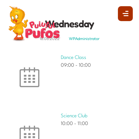
Wednesday
18.08.2022
WPAdministrator
Dance Class
09:00
-
10:00
Science Club
10:00
-
11:00