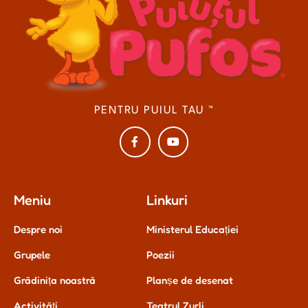
PENTRU PUIUL TAU ™
Meniu
Linkuri
Despre noi
Ministerul Educației
Grupele
Poezii
Grădinița noastră
Planșe de desenat
Activități
Teatrul Zurli