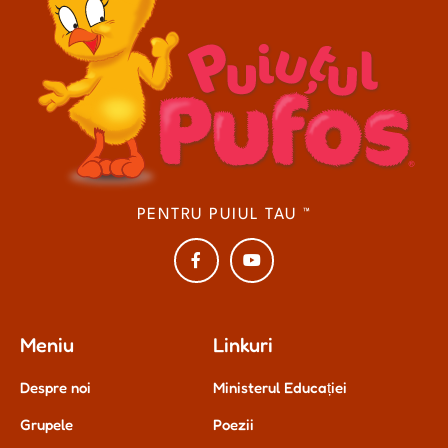
PENTRU PUIUL TAU ™
Meniu
Linkuri
Despre noi
Ministerul Educației
Grupele
Poezii