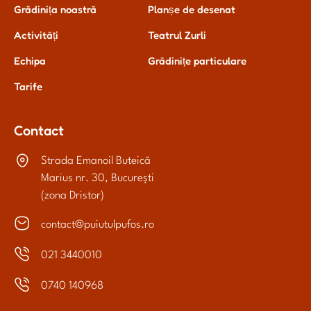
Grădinița noastră
Planșe de desenat
Activități
Teatrul Zurli
Echipa
Grădinițe particulare
Tarife
Contact
Strada Emanoil Buteică
Marius nr. 30, București
(zona Dristor)
contact@puiutulpufos.ro
021 3440010
0740 140968